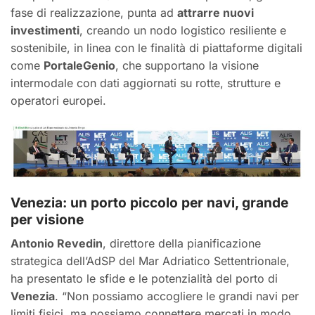
fase di realizzazione, punta ad
attrarre nuovi
investimenti
, creando un nodo logistico resiliente e
sostenibile, in linea con le finalità di piattaforme digitali
come
PortaleGenio
, che supportano la visione
intermodale con dati aggiornati su rotte, strutture e
operatori europei.
Venezia: un porto piccolo per navi, grande
per visione
Antonio Revedin
, direttore della pianificazione
strategica dell’AdSP del Mar Adriatico Settentrionale,
ha presentato le sfide e le potenzialità del porto di
Venezia
. “Non possiamo accogliere le grandi navi per
limiti fisici, ma possiamo connettere mercati in modo