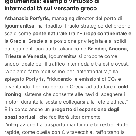
Igoumenitsa: esempio virtuoso di
intermodalità sul versante greco
Athanasio Porfyris
, managing director del porto di
Igoumenitsa
, ha ribadito il ruolo strategico del proprio
scalo come
ponte naturale tra l’Europa continentale e
la Grecia
. Grazie alla posizione privilegiata e ai solidi
collegamenti con porti italiani come
Brindisi, Ancona,
Trieste e Venezia
, Igoumenitsa si propone come
snodo ideale per il traffico intermodale tra est e ovest.
“Abbiamo fatto moltissimo per l’intermodalità,” ha
spiegato Porfyris, “riducendo le emissioni di CO₂ e
diventando il primo porto in Grecia ad adottare il
cold
ironing
, sistema che consente alle navi di spegnere i
motori durante la sosta e collegarsi alla rete elettrica.”
È in corso anche un
progetto di espansione degli
spazi portuali
, che faciliterà ulteriormente
l’integrazione tra trasporto marittimo e terrestre. Rotte
rapide, come quella con Civitavecchia, rafforzano la